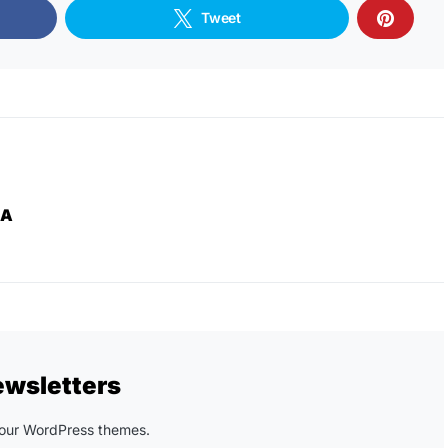
Tweet
ZA
ewsletters
n our WordPress themes.