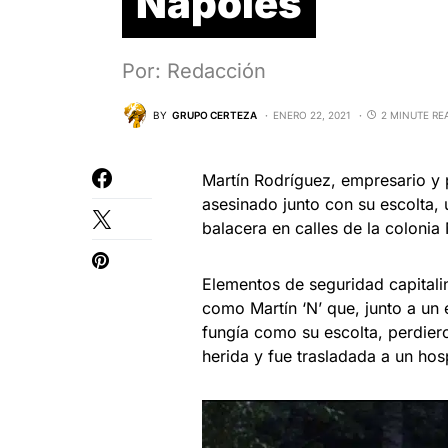
Nápoles
Por: Redacción
BY
GRUPO CERTEZA
ENERO 22, 2021
2 MINUTE RE
Martín Rodríguez, empresario y 
asesinado junto con su escolta, u
balacera en calles de la colonia 
Elementos de seguridad capitali
como Martín ‘N’ que, junto a un e
fungía como su escolta, perdier
herida y fue trasladada a un hos