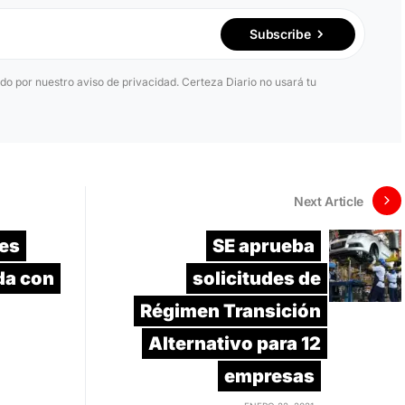
Subscribe
ido por nuestro aviso de privacidad. Certeza Diario no usará tu
Next Article
les
SE aprueba
da con
solicitudes de
Régimen Transición
Alternativo para 12
empresas