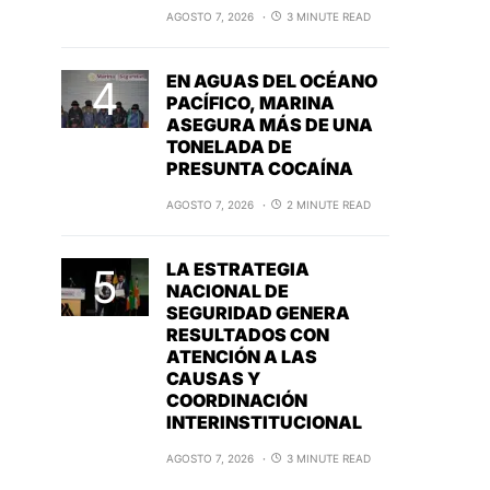
AGOSTO 7, 2026
3 MINUTE READ
EN AGUAS DEL OCÉANO
PACÍFICO, MARINA
ASEGURA MÁS DE UNA
TONELADA DE
PRESUNTA COCAÍNA
AGOSTO 7, 2026
2 MINUTE READ
LA ESTRATEGIA
NACIONAL DE
SEGURIDAD GENERA
RESULTADOS CON
ATENCIÓN A LAS
CAUSAS Y
COORDINACIÓN
INTERINSTITUCIONAL
AGOSTO 7, 2026
3 MINUTE READ