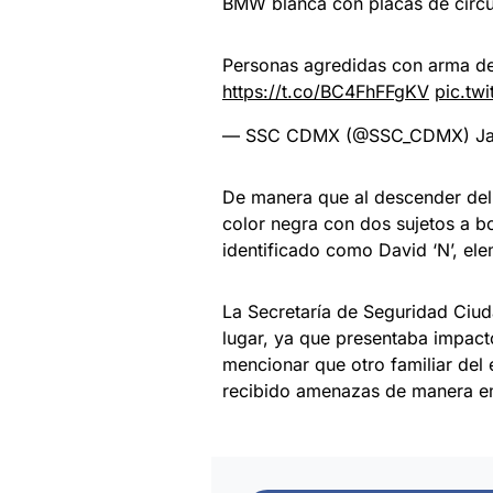
BMW blanca con placas de circ
Personas agredidas con arma de
https://t.co/BC4FhFFgKV
pic.tw
— SSC CDMX (@SSC_CDMX)
J
De manera que al descender del 
color negra con dos sujetos a bo
identificado como David ‘N’, elem
La Secretaría de Seguridad Ciud
lugar, ya que presentaba impac
mencionar que otro familiar del
recibido amenazas de manera emp