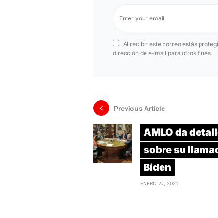
Al recibir este correo estás proteg
dirección de e-mail para otros fines.
Previous Article
AMLO da detal
sobre su llama
Biden
ENERO 22, 2021