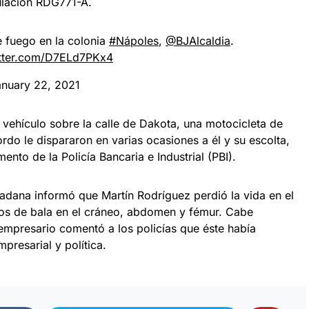
ulacion RDG771-A.
 fuego en la colonia
#Nápoles
,
@BJAlcaldia
.
itter.com/D7ELd7PKx4
anuary 22, 2021
vehículo sobre la calle de Dakota, una motocicleta de
rdo le dispararon en varias ocasiones a él y su escolta,
ento de la Policía Bancaria e Industrial (PBI).
adana informó que Martín Rodríguez perdió la vida en el
tos de bala en el cráneo, abdomen y fémur. Cabe
 empresario comentó a los policías que éste había
resarial y política.