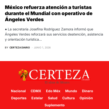
México refuerza atención a turistas
durante el Mundial con operativo de
Ángeles Verdes
● La secretaria Josefina Rodríguez Zamora informó que
Ángeles Verdes reforzará sus servicios deatención, asistencia
y orientación turística…
BY
CERTEZA DIARIO
JUNIO 1, 2026
Nacional
CDMX
Edo Méx
Mundo
Dinero
Deportes
Estelar
Salud
Cultura
Opinión
Suplemento