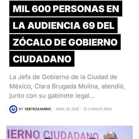
MIL 600 PERSONAS EN
LA AUDIENCIA 69 DEL
ZÓCALO DE GOBIERNO
CIUDADANO
La Jefa de Gobierno de la Ciudad de
México, Clara Brugada Molina, atendió,
junto con su gabinete legal…
BY
CERTEZA DIARIO
ABRIL 29, 2026
2 MINUTE READ