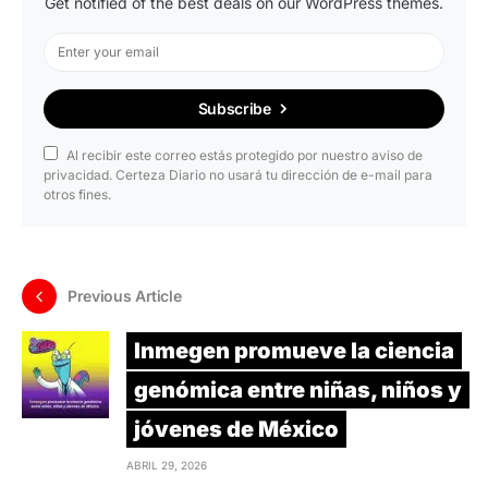
Get notified of the best deals on our WordPress themes.
Subscribe
Al recibir este correo estás protegido por nuestro aviso de
privacidad. Certeza Diario no usará tu dirección de e-mail para
otros fines.
Previous Article
Inmegen promueve la ciencia
genómica entre niñas, niños y
jóvenes de México
ABRIL 29, 2026