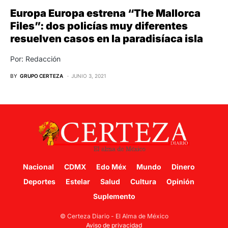
Europa Europa estrena “The Mallorca
Files”: dos policías muy diferentes
resuelven casos en la paradisíaca isla
Por: Redacción
BY
GRUPO CERTEZA
JUNIO 3, 2021
Nacional
CDMX
Edo Méx
Mundo
Dinero
Deportes
Estelar
Salud
Cultura
Opinión
Suplemento
© Certeza Diario - El Alma de México
Aviso de privacidad