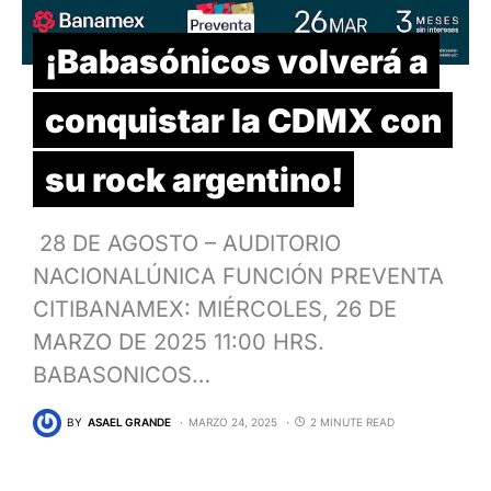
¡Babasónicos volverá a
conquistar la CDMX con
su rock argentino!
28 DE AGOSTO – AUDITORIO
NACIONALÚNICA FUNCIÓN PREVENTA
CITIBANAMEX: MIÉRCOLES, 26 DE
MARZO DE 2025 11:00 HRS.
BABASONICOS…
BY
ASAEL GRANDE
MARZO 24, 2025
2 MINUTE READ