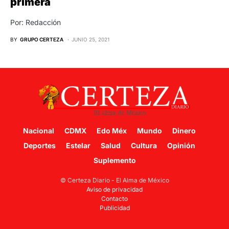
primera
Por: Redacción
BY
GRUPO CERTEZA
JUNIO 25, 2021
Nacional
CDMX
Edo Méx
Mundo
Dinero
Deportes
Estelar
Salud
Cultura
Opinión
Suplemento
© Certeza Diario - El Alma de México
Aviso de privacidad
Contacto
Publicidad