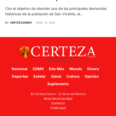
Con el objetivo de atender una de las principales demandas
históricas de la población de San Vicente, el…
BY
CERTEZA DIARIO
ABRIL 14, 2026
Nacional
CDMX
Edo Méx
Mundo
Dinero
Deportes
Estelar
Salud
Cultura
Opinión
Suplemento
© Certeza Diario - El Alma de México
Aviso de privacidad
Contacto
Publicidad