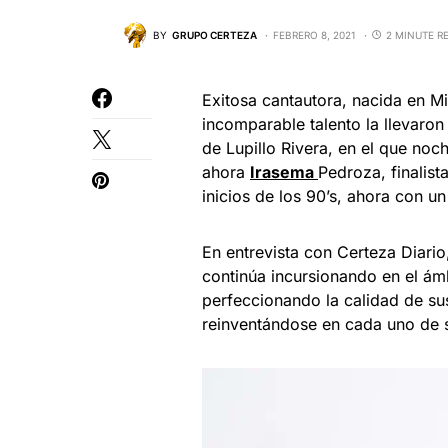
BY
GRUPO CERTEZA
FEBRERO 8, 2021
2 MINUTE R
Exitosa cantautora, nacida en M
incomparable talento la llevaron 
de Lupillo Rivera, en el que no
ahora
Irasema
Pedroza, finalis
inicios de los 90’s, ahora con un
En entrevista con Certeza Diario
continúa incursionando en el ámb
perfeccionando la calidad de su
reinventándose en cada uno de 