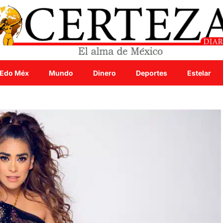
Edo Méx
Mundo
Dinero
Deportes
Estelar