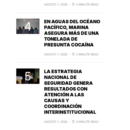
AGOSTO 7, 2026
3 MINUTE READ
EN AGUAS DEL OCÉANO
PACÍFICO, MARINA
ASEGURA MÁS DE UNA
TONELADA DE
PRESUNTA COCAÍNA
AGOSTO 7, 2026
2 MINUTE READ
LA ESTRATEGIA
NACIONAL DE
SEGURIDAD GENERA
RESULTADOS CON
ATENCIÓN A LAS
CAUSAS Y
COORDINACIÓN
INTERINSTITUCIONAL
AGOSTO 7, 2026
3 MINUTE READ