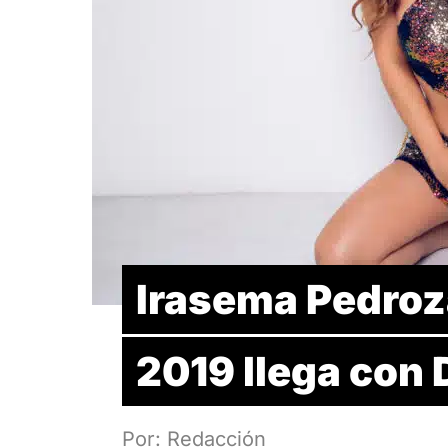
Irasema Pedroza
2019 llega co
Por: Redacción