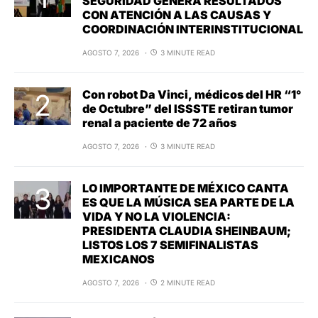
SEGURIDAD GENERA RESULTADOS
CON ATENCIÓN A LAS CAUSAS Y
COORDINACIÓN INTERINSTITUCIONAL
AGOSTO 7, 2026
3 MINUTE READ
Con robot Da Vinci, médicos del HR “1°
de Octubre” del ISSSTE retiran tumor
renal a paciente de 72 años
AGOSTO 7, 2026
3 MINUTE READ
LO IMPORTANTE DE MÉXICO CANTA
ES QUE LA MÚSICA SEA PARTE DE LA
VIDA Y NO LA VIOLENCIA:
PRESIDENTA CLAUDIA SHEINBAUM;
LISTOS LOS 7 SEMIFINALISTAS
MEXICANOS
AGOSTO 7, 2026
2 MINUTE READ