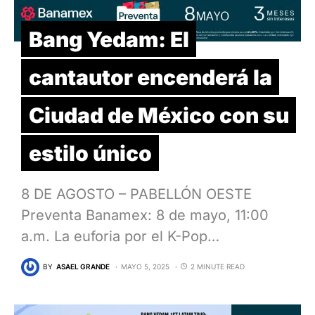
Bang Yedam: El
cantautor encenderá la
Ciudad de México con su
estilo único
8 DE AGOSTO – PABELLÓN OESTE
Preventa Banamex: 8 de mayo, 11:00
a.m. La euforia por el K-Pop…
BY
ASAEL GRANDE
MAYO 5, 2025
2 MINUTE READ