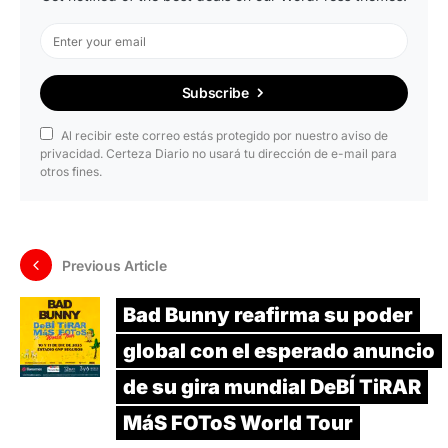
Subscribe
Al recibir este correo estás protegido por nuestro aviso de
privacidad. Certeza Diario no usará tu dirección de e-mail para
otros fines.
Previous Article
Bad Bunny reafirma su poder
global con el esperado anuncio
de su gira mundial DeBÍ TiRAR
MáS FOToS World Tour