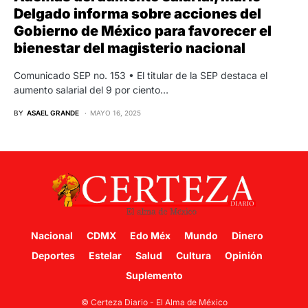
Delgado informa sobre acciones del
Gobierno de México para favorecer el
bienestar del magisterio nacional
Comunicado SEP no. 153 • El titular de la SEP destaca el
aumento salarial del 9 por ciento…
BY
ASAEL GRANDE
MAYO 16, 2025
Nacional
CDMX
Edo Méx
Mundo
Dinero
Deportes
Estelar
Salud
Cultura
Opinión
Suplemento
© Certeza Diario - El Alma de México