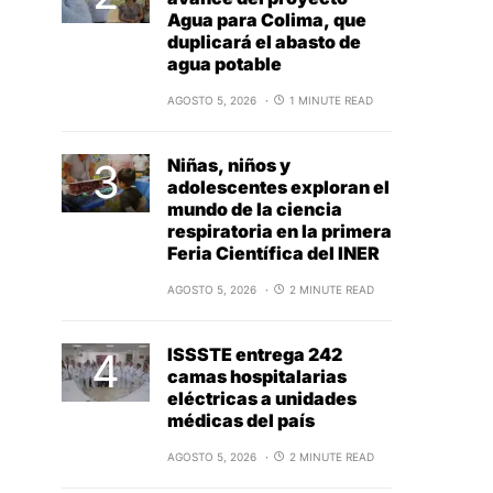
Agua para Colima, que
duplicará el abasto de
agua potable
AGOSTO 5, 2026
1 MINUTE READ
Niñas, niños y
adolescentes exploran el
mundo de la ciencia
respiratoria en la primera
Feria Científica del INER
AGOSTO 5, 2026
2 MINUTE READ
ISSSTE entrega 242
camas hospitalarias
eléctricas a unidades
médicas del país
AGOSTO 5, 2026
2 MINUTE READ