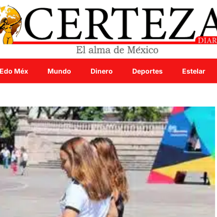
Edo Méx
Mundo
Dinero
Deportes
Estelar