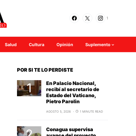
1
Salud
Cultura
Opinión
Suplemento
POR SI TE LO PERDISTE
En Palacio Nacional,
recibí al secretario de
Estado del Vaticano,
Pietro Parolin
AGOSTO 5, 2026
1 MINUTE READ
Conagua supervisa
avance del proyecto