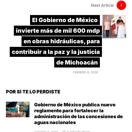
Next Article
El Gobierno de México
invierte más de mil 600 mdp
en obras hidráulicas, para
contribuir a la paz y la justicia
de Michoacán
FEBRERO 6, 2026
POR SI TE LO PERDISTE
Gobierno de México publica nuevo
reglamento para fortalecer la
administración de las concesiones de
aguas nacionales
AGOSTO 6, 2026
2 MINUTE READ