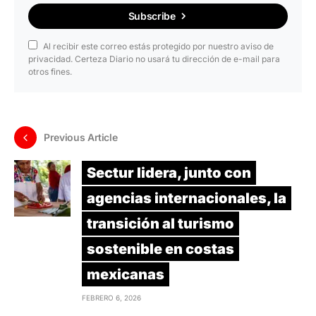
Subscribe
Al recibir este correo estás protegido por nuestro aviso de
privacidad. Certeza Diario no usará tu dirección de e-mail para
otros fines.
Previous Article
Sectur lidera, junto con
agencias internacionales, la
transición al turismo
sostenible en costas
mexicanas
FEBRERO 6, 2026