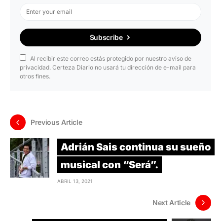
Subscribe
Al recibir este correo estás protegido por nuestro aviso de
privacidad. Certeza Diario no usará tu dirección de e-mail para
otros fines.
Previous Article
Adrián Sais continua su sueño
musical con “Será”.
ABRIL 13, 2021
Next Article