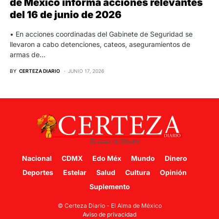
de México informa acciones relevantes
del 16 de junio de 2026
• En acciones coordinadas del Gabinete de Seguridad se
llevaron a cabo detenciones, cateos, aseguramientos de
armas de…
BY
CERTEZA DIARIO
JUNIO 17, 2026
Nacional
CDMX
Edo Méx
Mundo
Dinero
Deportes
Estelar
Salud
Cultura
Opinión
Suplemento
© Certeza Diario - El Alma de México
Aviso de privacidad