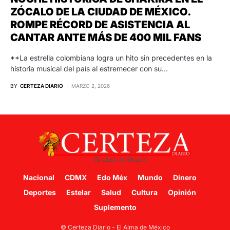
ZÓCALO DE LA CIUDAD DE MÉXICO.
ROMPE RÉCORD DE ASISTENCIA AL
CANTAR ANTE MÁS DE 400 MIL FANS
**La estrella colombiana logra un hito sin precedentes en la
historia musical del país al estremecer con su…
BY
CERTEZA DIARIO
MARZO 2, 2026
Nacional
CDMX
Edo Méx
Mundo
Dinero
Deportes
Estelar
Salud
Cultura
Opinión
Suplemento
© Certeza Diario - El Alma de México