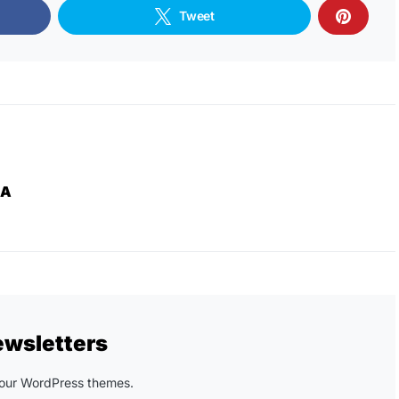
Tweet
ZA
ewsletters
n our WordPress themes.