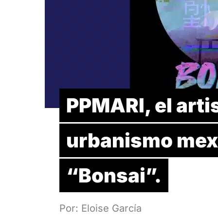
PPMARI, el arti
urbanismo mexi
“Bonsai”.
Por: Eloise García