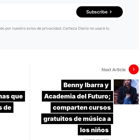
Subscribe
ido por nuestro aviso de privacidad. Certeza Diario no usará tu
Next Article
Benny Ibarra y
mas que
Academia del Futuro;
s de
comparten cursos
gratuitos de música a
los niños