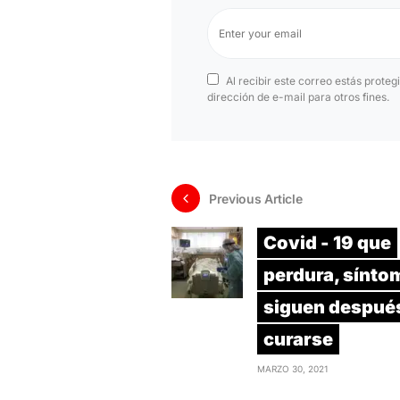
Al recibir este correo estás proteg
dirección de e-mail para otros fines.
Previous Article
Covid - 19 que
perdura, sínto
siguen despué
curarse
MARZO 30, 2021