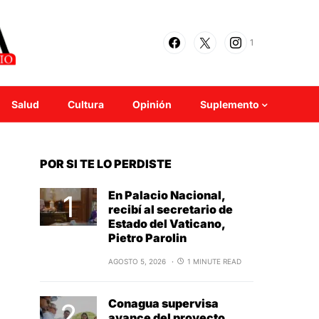
1
Salud
Cultura
Opinión
Suplemento
POR SI TE LO PERDISTE
En Palacio Nacional,
recibí al secretario de
Estado del Vaticano,
Pietro Parolin
AGOSTO 5, 2026
1 MINUTE READ
Conagua supervisa
avance del proyecto