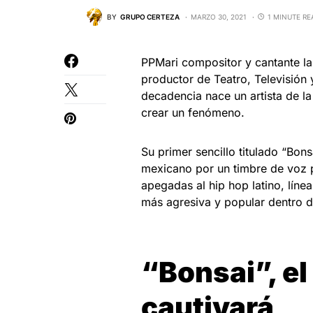
BY
GRUPO CERTEZA
MARZO 30, 2021
1 MINUTE RE
PPMari compositor y cantante la
productor de Teatro, Televisión 
decadencia nace un artista de la
crear un fenómeno.
Su primer sencillo titulado “Bon
mexicano por un timbre de voz p
apegadas al hip hop latino, líne
más agresiva y popular dentro d
“Bonsai”, el
cautivará