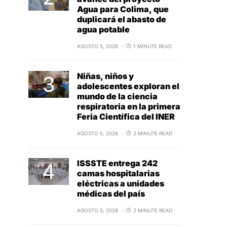
Agua para Colima, que
duplicará el abasto de
agua potable
AGOSTO 5, 2026
1 MINUTE READ
Niñas, niños y
adolescentes exploran el
mundo de la ciencia
respiratoria en la primera
Feria Científica del INER
AGOSTO 5, 2026
2 MINUTE READ
ISSSTE entrega 242
camas hospitalarias
eléctricas a unidades
médicas del país
AGOSTO 5, 2026
2 MINUTE READ