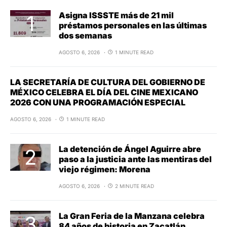
Asigna ISSSTE más de 21 mil
préstamos personales en las últimas
dos semanas
AGOSTO 6, 2026
1 MINUTE READ
LA SECRETARÍA DE CULTURA DEL GOBIERNO DE
MÉXICO CELEBRA EL DÍA DEL CINE MEXICANO
2026 CON UNA PROGRAMACIÓN ESPECIAL
AGOSTO 6, 2026
1 MINUTE READ
La detención de Ángel Aguirre abre
paso a la justicia ante las mentiras del
viejo régimen: Morena
AGOSTO 6, 2026
2 MINUTE READ
La Gran Feria de la Manzana celebra
84 años de historia en Zacatlán