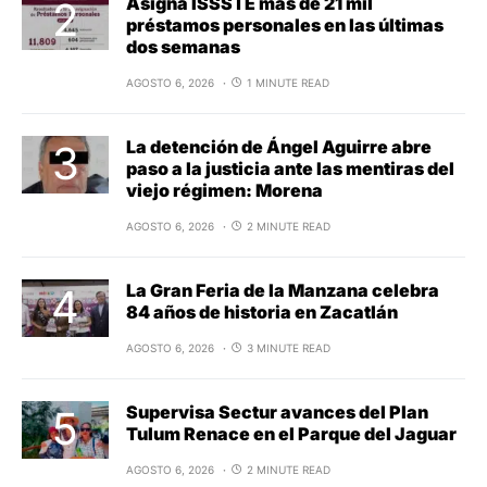
Asigna ISSSTE más de 21 mil
préstamos personales en las últimas
dos semanas
AGOSTO 6, 2026
1 MINUTE READ
La detención de Ángel Aguirre abre
paso a la justicia ante las mentiras del
viejo régimen: Morena
AGOSTO 6, 2026
2 MINUTE READ
La Gran Feria de la Manzana celebra
84 años de historia en Zacatlán
AGOSTO 6, 2026
3 MINUTE READ
Supervisa Sectur avances del Plan
Tulum Renace en el Parque del Jaguar
AGOSTO 6, 2026
2 MINUTE READ