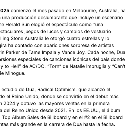
2025
comenzó el mes pasado en Melbourne, Australia, ha
on una producción deslumbrante que incluye un escenario
The Herald Sun elogió el espectáculo como “una
ectaculares juegos de luces y cambios de vestuario
ing Stone Australia le otorgó cuatro estrellas y lo
gira ha contado con apariciones sorpresa de artistas
vin Parker de Tame Impala y Vance Joy. Cada noche, Dua
ersiones especiales de canciones icónicas del país donde
y to Hell” de AC/DC, “Torn” de Natalie Imbruglia y “Can’t
ie Minogue.
e estudio de Dua, Radical Optimism, que alcanzó el
ndo el Reino Unido, donde se convirtió en el debut más
 en 2024 y obtuvo las mayores ventas en la primera
a del Reino Unido desde 2021. En los EE.UU., el álbum
a Top Album Sales de Billboard y en el #2 en el Billboard
tas más grande en la carrera de Dua hasta la fecha.