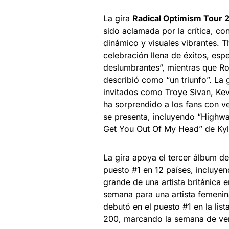
La gira
Radical Optimism Tour 
sido aclamada por la crítica, c
dinámico y visuales vibrantes. 
celebración llena de éxitos, esp
deslumbrantes”, mientras que Roll
describió como “un triunfo”. La 
invitados como Troye Sivan, Ke
ha sorprendido a los fans con v
se presenta, incluyendo “Highwa
Get You Out Of My Head” de Kyl
La gira apoya el tercer álbum d
puesto #1 en 12 países, incluye
grande de una artista británica
semana para una artista femenin
debutó en el puesto #1 en la list
200, marcando la semana de ven