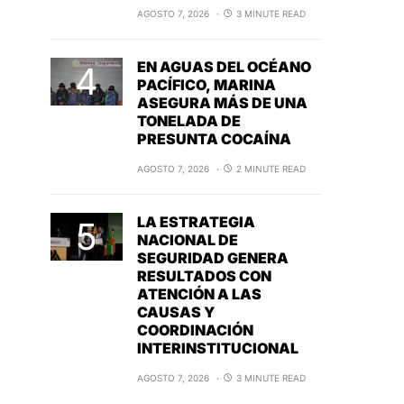
AGOSTO 7, 2026
3 MINUTE READ
EN AGUAS DEL OCÉANO
PACÍFICO, MARINA
ASEGURA MÁS DE UNA
TONELADA DE
PRESUNTA COCAÍNA
AGOSTO 7, 2026
2 MINUTE READ
LA ESTRATEGIA
NACIONAL DE
SEGURIDAD GENERA
RESULTADOS CON
ATENCIÓN A LAS
CAUSAS Y
COORDINACIÓN
INTERINSTITUCIONAL
AGOSTO 7, 2026
3 MINUTE READ