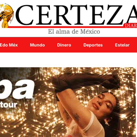
Edo Méx
Mundo
Dinero
Deportes
Estelar