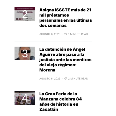
Asigna ISSSTE más de 21
mil préstamos
personales en las últimas
dos semanas
AGOSTO 6, 2026
1 MINUTE READ
La detención de Ángel
Aguirre abre paso a la
justicia ante las mentiras
del viejo régimen:
Morena
AGOSTO 6, 2026
2 MINUTE READ
La Gran Feria de la
Manzana celebra 84
años de historia en
Zacatlán