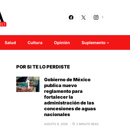
1
Salud
Cultura
Opinión
Suplemento
POR SI TE LO PERDISTE
Gobierno de México
publica nuevo
reglamento para
fortalecer la
administración de las
concesiones de aguas
nacionales
AGOSTO 6, 2026
2 MINUTE READ