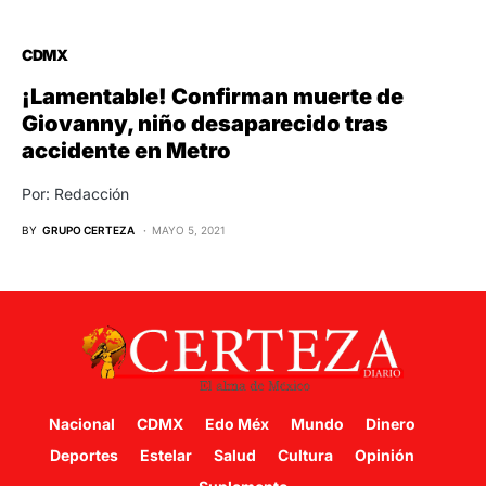
CDMX
¡Lamentable! Confirman muerte de
Giovanny, niño desaparecido tras
accidente en Metro
Por: Redacción
BY
GRUPO CERTEZA
MAYO 5, 2021
Nacional
CDMX
Edo Méx
Mundo
Dinero
Deportes
Estelar
Salud
Cultura
Opinión