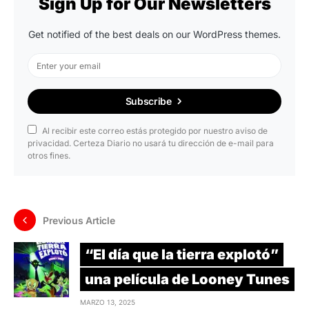
Sign Up for Our Newsletters
Get notified of the best deals on our WordPress themes.
Subscribe
Al recibir este correo estás protegido por nuestro aviso de
privacidad. Certeza Diario no usará tu dirección de e-mail para
otros fines.
Previous Article
“El día que la tierra explotó”
una película de Looney Tunes
MARZO 13, 2025