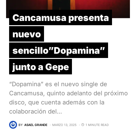
Cancamusa presenta
nuevo
sencillo”Dopamina”
junto a Gepe
“Dopamina” es el nuevo single de
Cancamusa, quinto adelanto del próximo
disco, que cuenta además con la
colaboración del…
BY
ASAEL GRANDE
MARZO 13, 2025
1 MINUTE READ