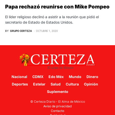
Papa rechazó reunirse con Mike Pompeo
El líder religioso declinó a asistir a la reunión que pidió el
secretario de Estado de Estados Unidos.
BY
GRUPO CERTEZA
OCTUBRE 1, 2020
Nacional
CDMX
Edo Méx
Mundo
Dinero
Deportes
Estelar
Salud
Cultura
Opinión
Suplemento
© Certeza Diario - El Alma de México
Aviso de privacidad
Contacto