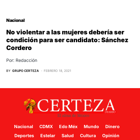
Nacional
No violentar a las mujeres debería ser
condición para ser candidato: Sánchez
Cordero
Por: Redacción
BY
GRUPO CERTEZA
FEBRERO 18, 2021
Nacional
CDMX
Edo Méx
Mundo
Dinero
Deportes
Estelar
Salud
Cultura
Opinión