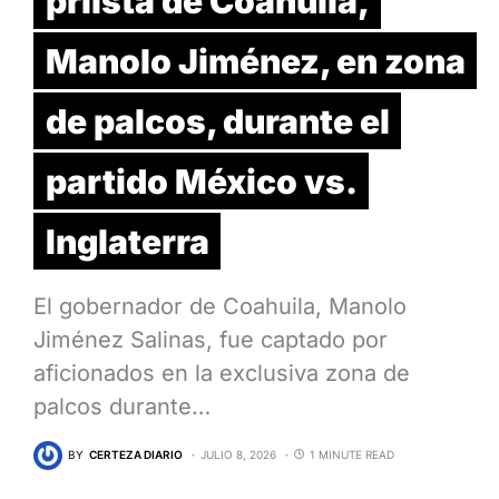
priista de Coahuila,
Manolo Jiménez, en zona
de palcos, durante el
partido México vs.
Inglaterra
El gobernador de Coahuila, Manolo
Jiménez Salinas, fue captado por
aficionados en la exclusiva zona de
palcos durante…
BY
CERTEZA DIARIO
JULIO 8, 2026
1 MINUTE READ