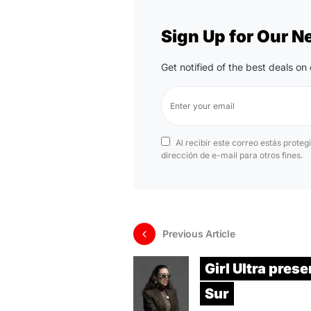
Sign Up for Our N
Get notified of the best deals o
Al recibir este correo estás proteg
dirección de e-mail para otros fines.
Previous Article
Girl Ultra prese
Sur