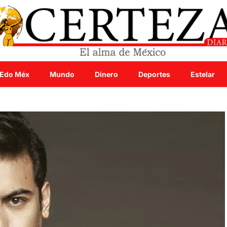
Edo Méx
Mundo
Dinero
Deportes
Estelar