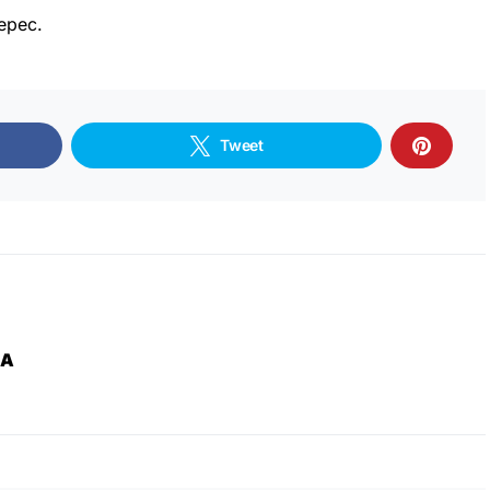
epec.
Tweet
ZA