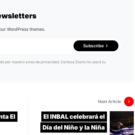
ewsletters
n our WordPress themes.
Subscribe
ido por nuestro aviso de privacidad. Certeza Diario no usará tu
Next Article
nta El
El INBAL celebrará el
Día del Niño y la Niña