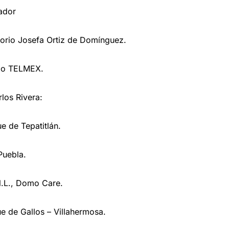
ador
torio Josefa Ortiz de Domínguez.
rio TELMEX.
los Rivera:
e de Tepatitlán.
Puebla.
N.L., Domo Care.
e de Gallos – Villahermosa.