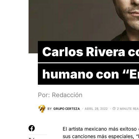
Carlos Rivera 
humano con “E
Por: Redacción
BY
GRUPO CERTEZA
ABRIL 28, 2022
2 MINUTE RE
El artista mexicano más exitoso
sus canciones más especiales, “