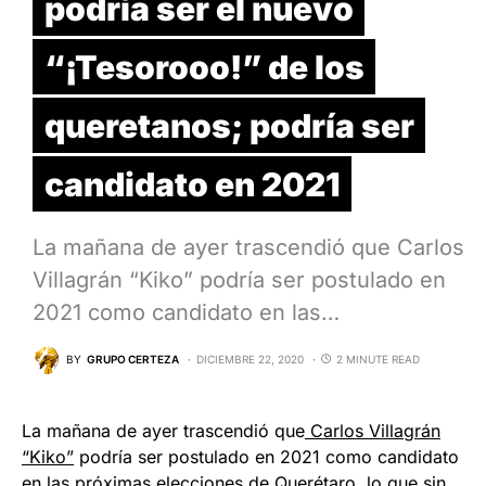
podría ser el nuevo
“¡Tesorooo!” de los
queretanos; podría ser
candidato en 2021
La mañana de ayer trascendió que Carlos
Villagrán “Kiko” podría ser postulado en
2021 como candidato en las…
BY
GRUPO CERTEZA
DICIEMBRE 22, 2020
2 MINUTE READ
La mañana de ayer trascendió que
Carlos Villagrán
“Kiko”
podría ser postulado en 2021 como candidato
en las próximas elecciones de Querétaro, lo que sin