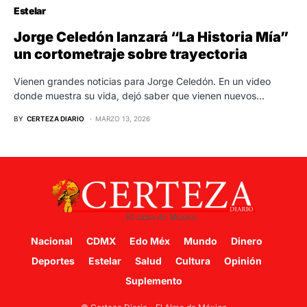
Estelar
Jorge Celedón lanzará “La Historia Mía”
un cortometraje sobre trayectoria
Vienen grandes noticias para Jorge Celedón. En un video
donde muestra su vida, dejó saber que vienen nuevos…
BY
CERTEZA DIARIO
MARZO 13, 2026
Nacional
CDMX
Edo Méx
Mundo
Dinero
Deportes
Estelar
Salud
Cultura
Opinión
Suplemento