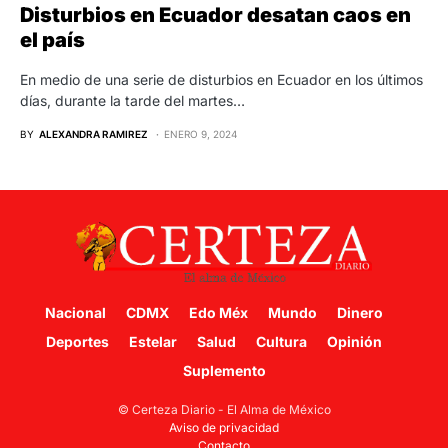
Disturbios en Ecuador desatan caos en
el país
En medio de una serie de disturbios en Ecuador en los últimos
días, durante la tarde del martes…
BY
ALEXANDRA RAMIREZ
ENERO 9, 2024
Nacional
CDMX
Edo Méx
Mundo
Dinero
Deportes
Estelar
Salud
Cultura
Opinión
Suplemento
© Certeza Diario - El Alma de México
Aviso de privacidad
Contacto