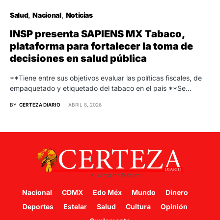
Salud
Nacional
Noticias
INSP presenta SAPIENS MX Tabaco,
plataforma para fortalecer la toma de
decisiones en salud pública
**Tiene entre sus objetivos evaluar las políticas fiscales, de
empaquetado y etiquetado del tabaco en el país **Se…
BY
CERTEZA DIARIO
ABRIL 8, 2026
Nacional
CDMX
Edo Méx
Mundo
Dinero
Deportes
Estelar
Salud
Cultura
Opinión