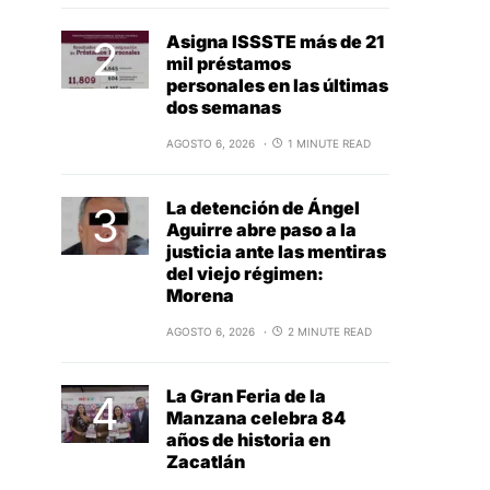
Asigna ISSSTE más de 21
mil préstamos
personales en las últimas
dos semanas
AGOSTO 6, 2026
1 MINUTE READ
La detención de Ángel
Aguirre abre paso a la
justicia ante las mentiras
del viejo régimen:
Morena
AGOSTO 6, 2026
2 MINUTE READ
La Gran Feria de la
Manzana celebra 84
años de historia en
Zacatlán