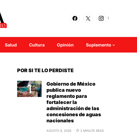
1
Salud
Cultura
Opinión
Suplemento
POR SI TE LO PERDISTE
Gobierno de México
publica nuevo
reglamento para
fortalecer la
administración de las
concesiones de aguas
nacionales
AGOSTO 6, 2026
2 MINUTE READ