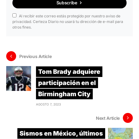
Subscribe
Al recibir este correo estás protegido por nuestro aviso de
privacidad. Certeza Diario no usará tu dirección de e-mail para
otros fines.
Previous Article
Tom Brady adquiere
participación en el
Birmingham City
AGOSTO 7, 2023
Next Article
Sismos en México, últimos