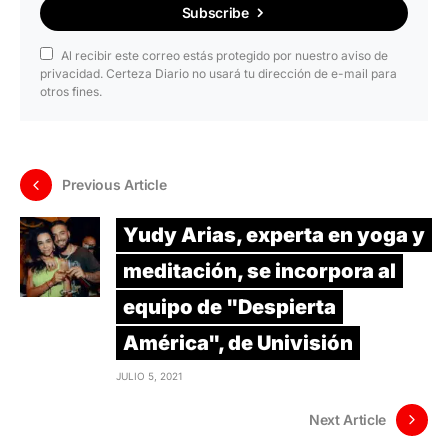
Subscribe
Al recibir este correo estás protegido por nuestro aviso de
privacidad. Certeza Diario no usará tu dirección de e-mail para
otros fines.
Previous Article
Yudy Arias, experta en yoga y
meditación, se incorpora al
equipo de "Despierta
América", de Univisión
JULIO 5, 2021
Next Article