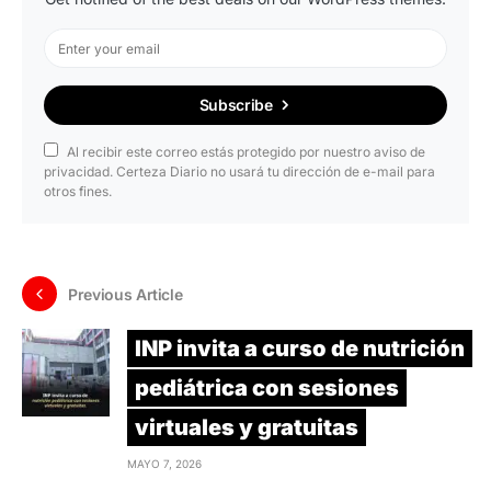
Subscribe
Al recibir este correo estás protegido por nuestro aviso de
privacidad. Certeza Diario no usará tu dirección de e-mail para
otros fines.
Previous Article
INP invita a curso de nutrición
pediátrica con sesiones
virtuales y gratuitas
MAYO 7, 2026