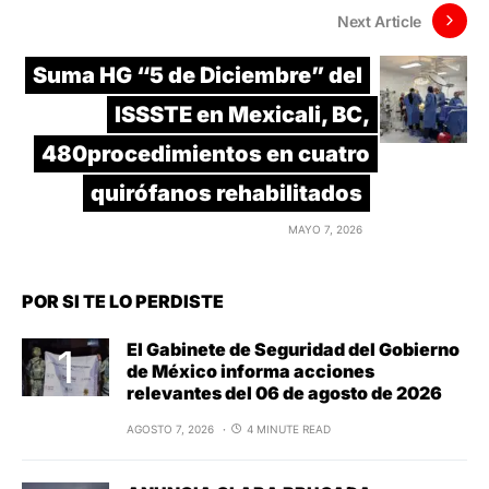
Next Article
Suma HG “5 de Diciembre” del
ISSSTE en Mexicali, BC,
480procedimientos en cuatro
quirófanos rehabilitados
MAYO 7, 2026
POR SI TE LO PERDISTE
El Gabinete de Seguridad del Gobierno
de México informa acciones
relevantes del 06 de agosto de 2026
AGOSTO 7, 2026
4 MINUTE READ