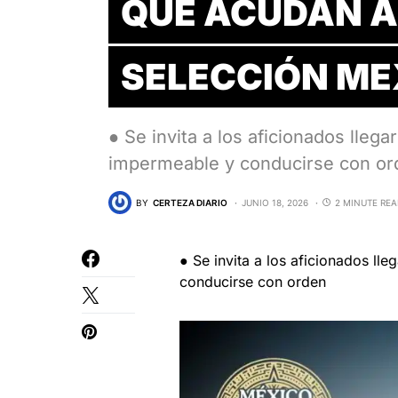
QUE ACUDAN AL
SELECCIÓN M
● Se invita a los aficionados llega
impermeable y conducirse con o
BY
CERTEZA DIARIO
JUNIO 18, 2026
2 MINUTE RE
● Se invita a los aficionados lle
conducirse con orden