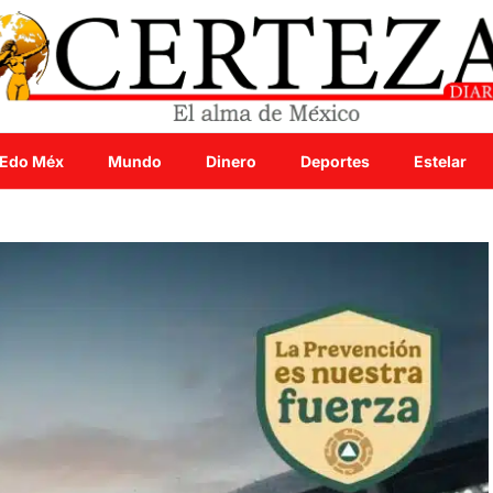
Edo Méx
Mundo
Dinero
Deportes
Estelar