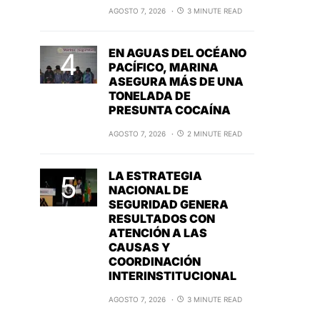
AGOSTO 7, 2026
3 MINUTE READ
EN AGUAS DEL OCÉANO
PACÍFICO, MARINA
ASEGURA MÁS DE UNA
TONELADA DE
PRESUNTA COCAÍNA
AGOSTO 7, 2026
2 MINUTE READ
LA ESTRATEGIA
NACIONAL DE
SEGURIDAD GENERA
RESULTADOS CON
ATENCIÓN A LAS
CAUSAS Y
COORDINACIÓN
INTERINSTITUCIONAL
AGOSTO 7, 2026
3 MINUTE READ