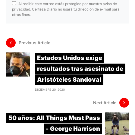
Al recibir este correo estás protegido por nuestro aviso de
privacidad. Certeza Diario no usará tu dirección de e-mail para
otros fines.
Previous Article
Estados Unidos exige
resultados tras asesinato de
Aristóteles Sandoval
DICIEMBRE 20, 2020
Next Article
50 años: All Things Must Pass
- George Harrison