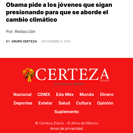
Obama pide a los jóvenes que sigan
presionando para que se aborde el
cambio climático
Por: Redacción
BY
GRUPO CERTEZA
NOVIEMBRE 8, 2021
Nacional
CDMX
Edo Méx
Mundo
Dinero
Deportes
Estelar
Salud
Cultura
Opinión
Suplemento
© Certeza Diario - El Alma de México
Aviso de privacidad