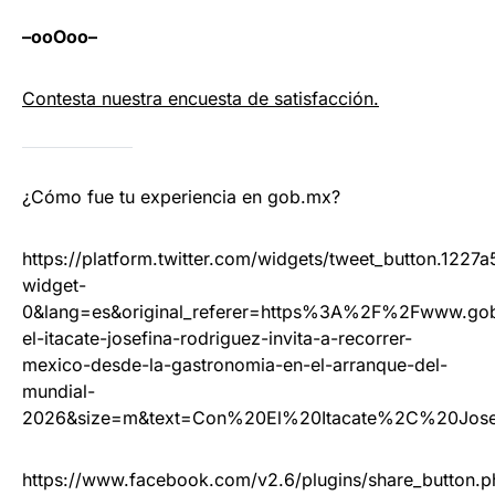
–ooOoo–
Contesta nuestra encuesta de satisfacción.
¿Cómo fue tu experiencia en gob.mx?
https://platform.twitter.com/widgets/tweet_button.122
widget-
0&lang=es&original_referer=https%3A%2F%2Fwww.go
el-itacate-josefina-rodriguez-invita-a-recorrer-
mexico-desde-la-gastronomia-en-el-arranque-del-
mundial-
2026&size=m&text=Con%20El%20Itacate%2C%20Jo
https://www.facebook.com/v2.6/plugins/share_button.p