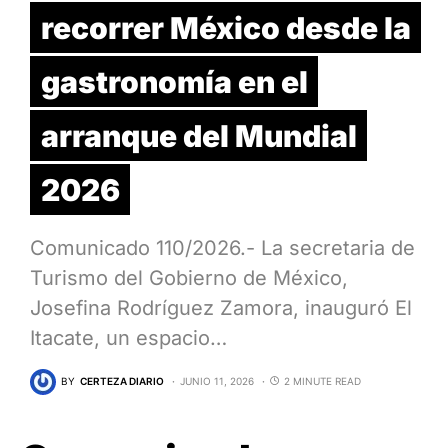
recorrer México desde la
gastronomía en el
arranque del Mundial
2026
Comunicado 110/2026.- La secretaria de
Turismo del Gobierno de México,
Josefina Rodríguez Zamora, inauguró El
Itacate, un espacio…
BY
CERTEZA DIARIO
JUNIO 11, 2026
2 MINUTE READ