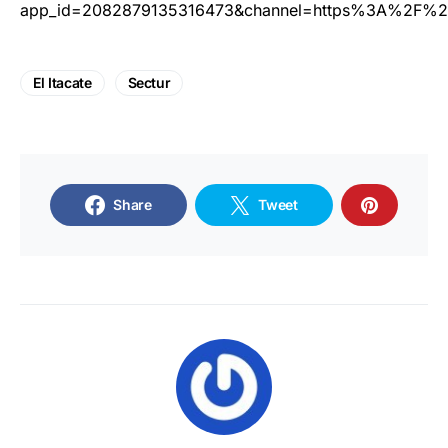
app_id=2082879135316473&channel=https%3A%2F%2F
El Itacate
Sectur
Share
Tweet