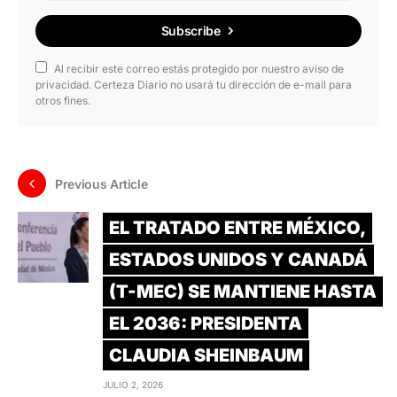
Subscribe
Al recibir este correo estás protegido por nuestro aviso de
privacidad. Certeza Diario no usará tu dirección de e-mail para
otros fines.
Previous Article
EL TRATADO ENTRE MÉXICO,
ESTADOS UNIDOS Y CANADÁ
(T-MEC) SE MANTIENE HASTA
EL 2036: PRESIDENTA
CLAUDIA SHEINBAUM
JULIO 2, 2026