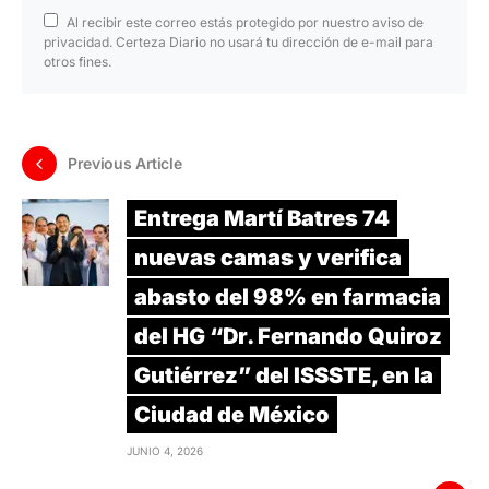
Al recibir este correo estás protegido por nuestro aviso de
privacidad. Certeza Diario no usará tu dirección de e-mail para
otros fines.
Previous Article
Entrega Martí Batres 74
nuevas camas y verifica
abasto del 98% en farmacia
del HG “Dr. Fernando Quiroz
Gutiérrez” del ISSSTE, en la
Ciudad de México
JUNIO 4, 2026