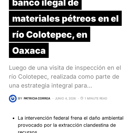
banco ilegal de
materiales pétreos en el
río Colotepec, en
Oaxaca
Luego de una visita de inspección en el
río Colotepec, realizada como parte de
una estrategia integral para…
BY
PATRICIA CORREA
JUNIO 4, 2026
1 MINUTE READ
La intervención federal frena el daño ambiental
provocado por la extracción clandestina de
recursos