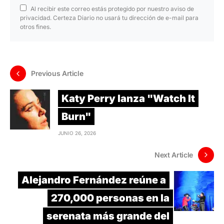
Al recibir este correo estás protegido por nuestro aviso de
privacidad. Certeza Diario no usará tu dirección de e-mail para
otros fines.
Previous Article
Katy Perry lanza "Watch It
Burn"
JUNIO 26, 2026
Next Article
Alejandro Fernández reúne a
270,000 personas en la
serenata más grande del