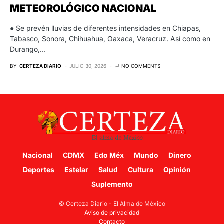
METEOROLÓGICO NACIONAL
● Se prevén lluvias de diferentes intensidades en Chiapas,
Tabasco, Sonora, Chihuahua, Oaxaca, Veracruz. Así como en
Durango,…
BY
CERTEZA DIARIO
JULIO 30, 2026
NO COMMENTS
Nacional
CDMX
Edo Méx
Mundo
Dinero
Deportes
Estelar
Salud
Cultura
Opinión
Suplemento
© Certeza Diario - El Alma de México
Aviso de privacidad
Contacto