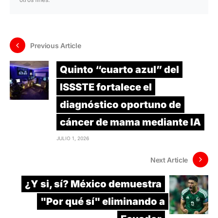
Previous Article
Quinto “cuarto azul” del
ISSSTE fortalece el
diagnóstico oportuno de
cáncer de mama mediante IA
JULIO 1, 2026
Next Article
¿Y si, sí? México demuestra
"Por qué sí" eliminando a