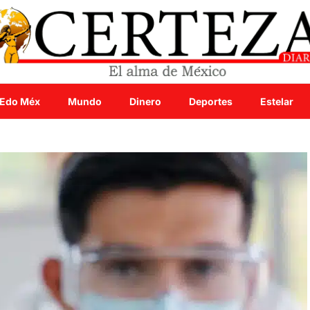
Edo Méx
Mundo
Dinero
Deportes
Estelar