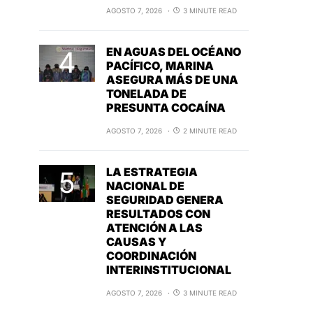
AGOSTO 7, 2026
3 MINUTE READ
EN AGUAS DEL OCÉANO
PACÍFICO, MARINA
ASEGURA MÁS DE UNA
TONELADA DE
PRESUNTA COCAÍNA
AGOSTO 7, 2026
2 MINUTE READ
LA ESTRATEGIA
NACIONAL DE
SEGURIDAD GENERA
RESULTADOS CON
ATENCIÓN A LAS
CAUSAS Y
COORDINACIÓN
INTERINSTITUCIONAL
AGOSTO 7, 2026
3 MINUTE READ