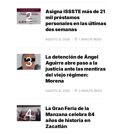
Asigna ISSSTE más de 21
mil préstamos
personales en las últimas
dos semanas
AGOSTO 6, 2026
1 MINUTE READ
La detención de Ángel
Aguirre abre paso a la
justicia ante las mentiras
del viejo régimen:
Morena
AGOSTO 6, 2026
2 MINUTE READ
La Gran Feria de la
Manzana celebra 84
años de historia en
Zacatlán