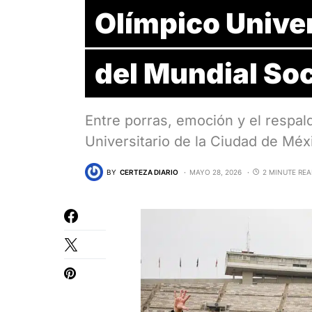
Olímpico Univer
del Mundial So
Entre porras, emoción y el respald
Universitario de la Ciudad de Mé
BY
CERTEZA DIARIO
MAYO 28, 2026
2 MINUTE RE