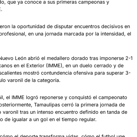
do, que ya conoce a sus primeras campeonas y
E.
vieron la oportunidad de disputar encuentros decisivos en
rofesional, en una jornada marcada por la intensidad, el
 Nuevo León abrió el medallero dorado tras imponerse 2-1
canos en el Exterior (IMME), en un duelo cerrado y de
ascalientes mostró contundencia ofensiva para superar 3-
ulo varonil de la categoría.
nil, el IMME logró reponerse y conquistó el campeonato
Posteriormente, Tamaulipas cerró la primera jornada de
lo varonil tras un intenso encuentro definido en tanda de
o de igualar a un gol en el tiempo regular.
cómo el deporte transforma vidas, cómo el futbol une