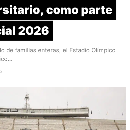
sitario, como parte
cial 2026
o de familias enteras, el Estadio Olímpico
xico…
AD