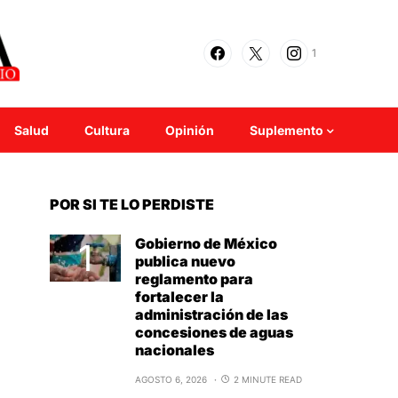
1
Salud
Cultura
Opinión
Suplemento
POR SI TE LO PERDISTE
Gobierno de México
publica nuevo
reglamento para
fortalecer la
administración de las
concesiones de aguas
nacionales
AGOSTO 6, 2026
2 MINUTE READ