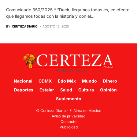
Comunicado 350/2025 * ”Decir: llegamos todas es, en efecto,
que llegamos todas con la historia y con el…
BY
CERTEZA DIARIO
AGOSTO 12, 2025
Nacional
CDMX
Edo Méx
Mundo
Dinero
Deportes
Estelar
Salud
Cultura
Opinión
Suplemento
© Certeza Diario - El Alma de México
Aviso de privacidad
Contacto
Publicidad