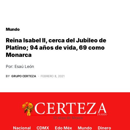
Mundo
Reina Isabel II, cerca del Jubileo de
Platino; 94 años de vida, 69 como
Monarca
Por: Esaú León
BY
GRUPO CERTEZA
FEBRERO 8, 2021
Nacional
CDMX
Edo Méx
Mundo
Dinero