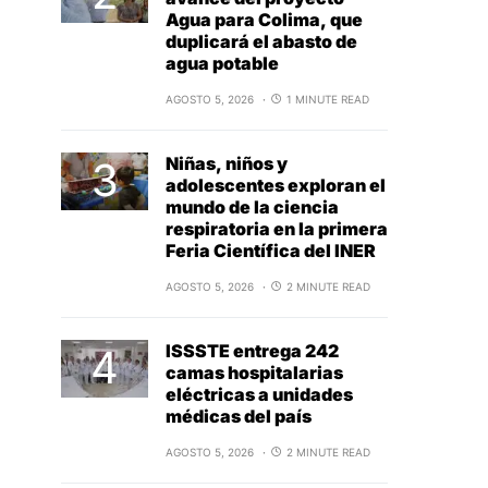
Agua para Colima, que
duplicará el abasto de
agua potable
AGOSTO 5, 2026
1 MINUTE READ
Niñas, niños y
adolescentes exploran el
mundo de la ciencia
respiratoria en la primera
Feria Científica del INER
AGOSTO 5, 2026
2 MINUTE READ
ISSSTE entrega 242
camas hospitalarias
eléctricas a unidades
médicas del país
AGOSTO 5, 2026
2 MINUTE READ