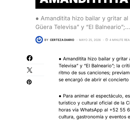
● Amanditita hizo bailar y gritar 
Güera Televisa” y “El Balneario”;…
BY
CERTEZA DIARIO
MAYO 25, 2026
4 MINUTE RE
● Amanditita hizo bailar y grita
Televisa” y “El Balneario”; la crí
ritmo de sus canciones; previam
se encargó de abrir el concierto
● Para animar el espectáculo, es
turístico y cultural oficial de l
horas vía WhatsApp al +52 55 6
cultura, gastronomía y eventos e