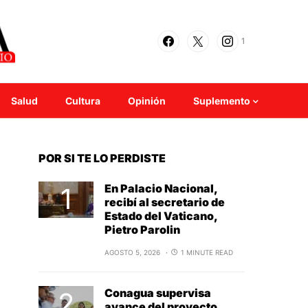
1
Salud
Cultura
Opinión
Suplemento
POR SI TE LO PERDISTE
En Palacio Nacional,
recibí al secretario de
Estado del Vaticano,
Pietro Parolin
AGOSTO 5, 2026
1 MINUTE READ
Conagua supervisa
avance del proyecto