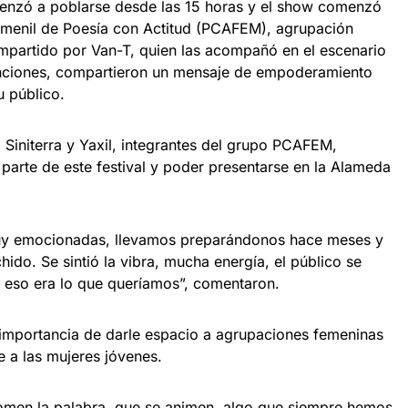
enzó a poblarse desde las 15 horas y el show comenzó
emenil de Poesía con Actitud (PCAFEM), agrupación
p impartido por Van-T, quien las acompañó en el escenario
nciones, compartieron un mensaje de empoderamiento
u público.
 Siniterra y Yaxil, integrantes del grupo PCAFEM,
 parte de este festival y poder presentarse en la Alameda
muy emocionadas, llevamos preparándonos hace meses y
ido. Se sintió la vibra, mucha energía, el público se
 eso era lo que queríamos”, comentaron.
importancia de darle espacio a agrupaciones femeninas
e a las mujeres jóvenes.
tomen la palabra, que se animen, algo que siempre hemos