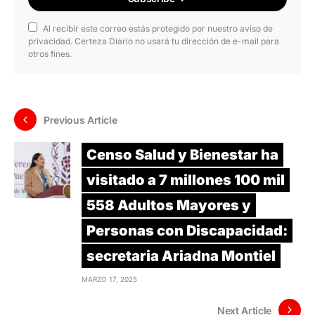
Al recibir este correo estás protegido por nuestro aviso de
privacidad. Certeza Diario no usará tu dirección de e-mail para
otros fines.
Previous Article
Censo Salud y Bienestar ha
visitado a 7 millones 100 mil
558 Adultos Mayores y
Personas con Discapacidad:
secretaria Ariadna Montiel
MARZO 17, 2025
Next Article