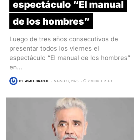
espectáculo “El manual
de los hombres”
Luego de tres años consecutivos de
presentar todos los viernes el
espectáculo “El manual de los hombres”
en…
BY
ASAEL GRANDE
MARZO 17, 2025
2 MINUTE READ