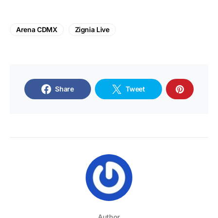
Arena CDMX
Zignia Live
Share
Tweet
Author