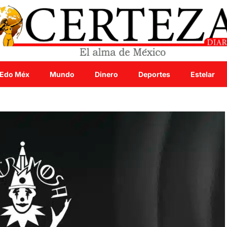
Edo Méx
Mundo
Dinero
Deportes
Estelar