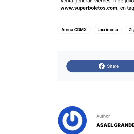
Venta general: viernes 11 de juli
www.superboletos.com
, en ta
Arena CDMX
Lacrimosa
Zi
Share
Author
ASAEL GRAND