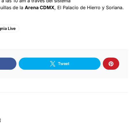
o a las 10 am a través del sistema
quillas de la
Arena CDMX
, El Palacio de Hierro y Soriana.
gnia Live
Tweet
E