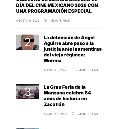
DÍA DEL CINE MEXICANO 2026 CON
UNA PROGRAMACIÓN ESPECIAL
AGOSTO 6, 2026
1 MINUTE READ
La detención de Ángel
Aguirre abre paso a la
justicia ante las mentiras
del viejo régimen:
Morena
AGOSTO 6, 2026
2 MINUTE READ
La Gran Feria de la
Manzana celebra 84
años de historia en
Zacatlán
AGOSTO 6, 2026
3 MINUTE READ