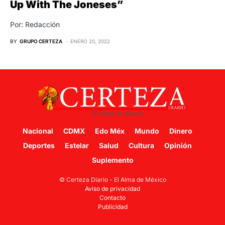
Up With The Joneses”
Por: Redacción
BY
GRUPO CERTEZA
ENERO 20, 2022
Nacional
CDMX
Edo Méx
Mundo
Dinero
Deportes
Estelar
Salud
Cultura
Opinión
Suplemento
© Certeza Diario - El Alma de México
Aviso de privacidad
Contacto
Publicidad