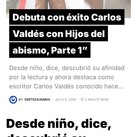
Debuta con éxito Carlos
Valdés con Hijos del
abismo, Parte 1”
Desde niño, dice, descubrió su afinidad
por la lectura y ahora destaca como
escritor Carlos Valdés conocido hace…
BY
CERTEZA DIARIO
JULIO 8, 2026
2 MINUTE READ
Desde niño, dice,