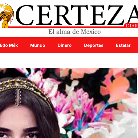
Edo Méx
Mundo
Dinero
Deportes
Estelar