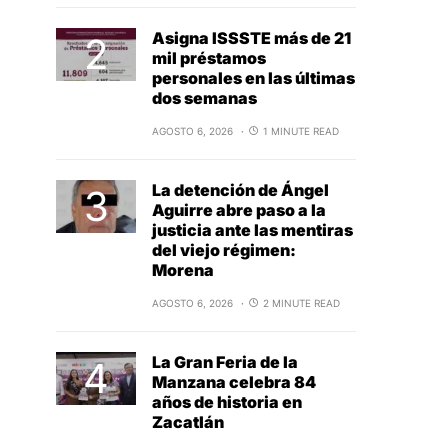
Asigna ISSSTE más de 21
mil préstamos
personales en las últimas
dos semanas
AGOSTO 6, 2026
1 MINUTE READ
La detención de Ángel
Aguirre abre paso a la
justicia ante las mentiras
del viejo régimen:
Morena
AGOSTO 6, 2026
2 MINUTE READ
La Gran Feria de la
Manzana celebra 84
años de historia en
Zacatlán