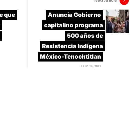
Next Article
ce que
Anuncia Gobierno
y
capitalino programa
500 años de
Resistencia Indígena
México-Tenochtitlan
JULIO 14, 2021