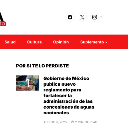
1
Salud
Cultura
Opinión
Suplemento
POR SI TE LO PERDISTE
Gobierno de México
publica nuevo
reglamento para
fortalecer la
administración de las
concesiones de aguas
nacionales
AGOSTO 6, 2026
2 MINUTE READ