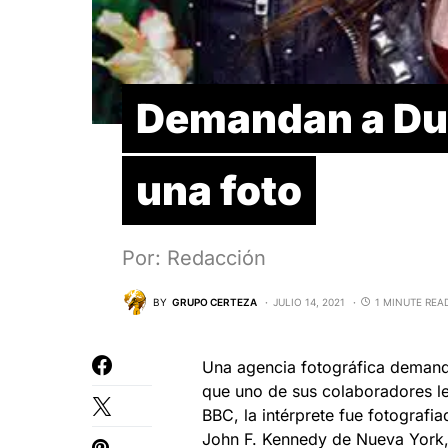
Demandan a Dua
una foto
Por: Redacción
BY
GRUPO CERTEZA
JULIO 14, 2021
1 MINUTE REA
Una agencia fotográfica demandó 
que uno de sus colaboradores l
BBC, la intérprete fue fotografi
John F. Kennedy de Nueva York,